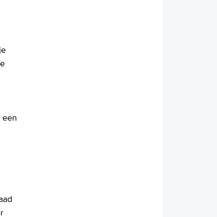
je
ie
f een
raad
r