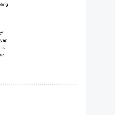
ling
of
 van
 is
me.