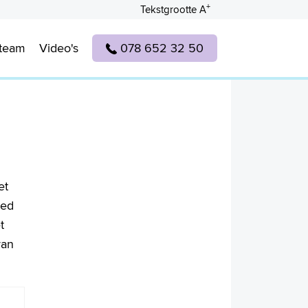
+
Tekstgrootte A
lteam
Video's
078 652 32 50
et
oed
t
van