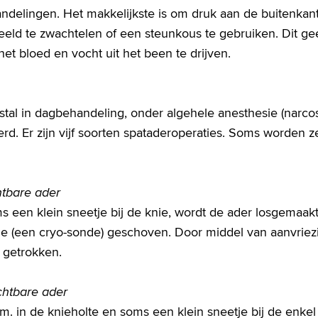
andelingen. Het makkelijkste is om druk aan de buitenkan
eld te zwachtelen of een steunkous te gebruiken. Dit gee
et bloed en vocht uit het been te drijven.
tal in dagbehandeling, onder algehele anesthesie (narco
erd. Er zijn vijf soorten spataderoperaties. Soms worden z
chtbare ader
s een klein sneetje bij de knie, wordt de ader losgemaakt
je (een cryo-sonde) geschoven. Door middel van aanvriez
n getrokken.
chtbare ader
. in de knieholte en soms een klein sneetje bij de enkel