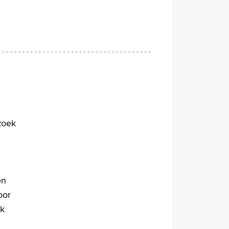
zoek
en
oor
ek