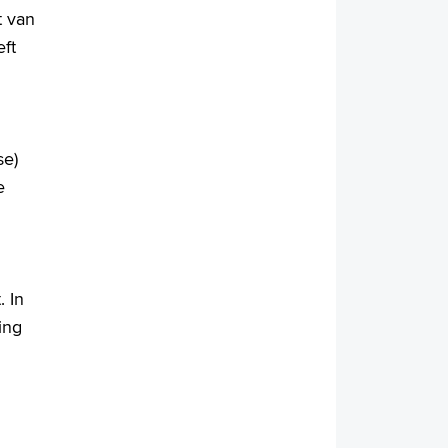
t van
ft
se)
e
. In
ing