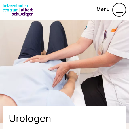
Menu
Aandoeningen
Behandelteam
Folders
Vragen
Afspraak maken
(078) 654 29 53
Naar home asz.nl
MijnASz
Urologen