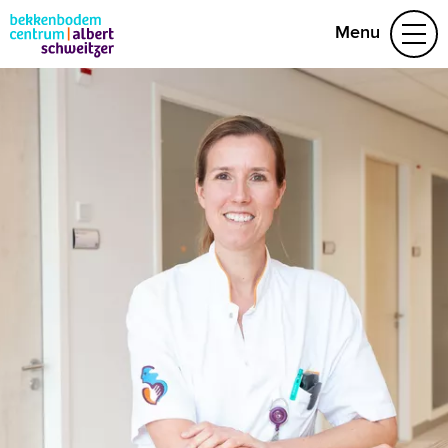
Menu
Aandoeningen
Behandelteam
Folders
Vragen
Afspraak maken
(078) 654 29 53
Naar home asz.nl
MijnASz