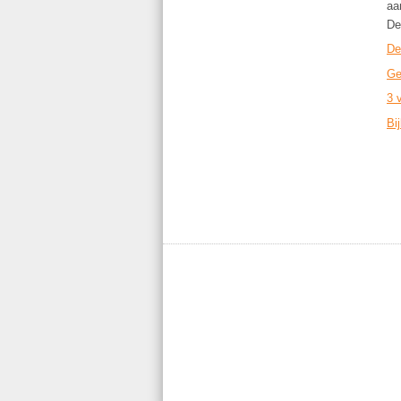
aa
De
De
Ge
3 
Bij