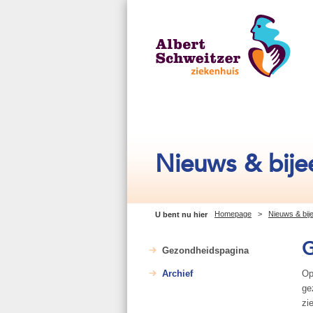
Nieuws & bij
Homepage
>
Nieuws & bi
U bent nu hier
G
Gezondheidspagina
Archief
Op
ge
zi