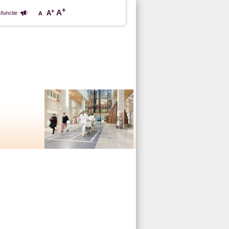
+
+
A
A
functie
A