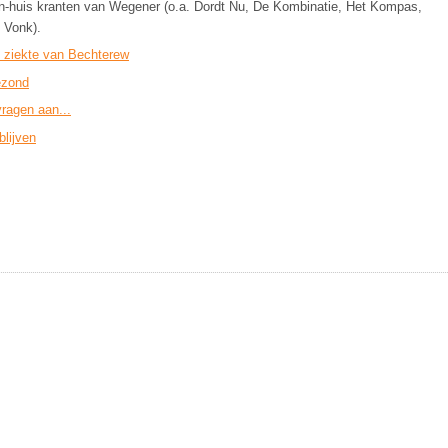
n-huis kranten van Wegener (o.a. Dordt Nu, De Kombinatie, Het Kompas,
 Vonk).
 ziekte van Bechterew
zond
vragen aan...
blijven