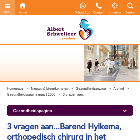
Menu
Home
WhatsApp
Contact
Locaties
Zoeken
Homepage
>
Nieuws & bijeenkomsten
>
Gezondheidspagina
>
Archief
>
Gezondheidspagina maart 2008
>
3 vragen aan...
Gezondheidspagina
3 vragen aan...Barend Hylkema,
orthopedisch chirurg in het