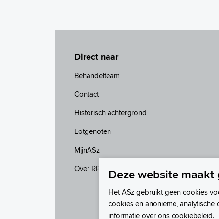
Direct naar
Behandelteam
Contact
Historisch achtergrond
Lotgenoten
MijnASz
Over RPF
Deze website maakt 
Het ASz gebruikt geen cookies vo
cookies en anonieme, analytische 
informatie over ons
cookiebeleid
.