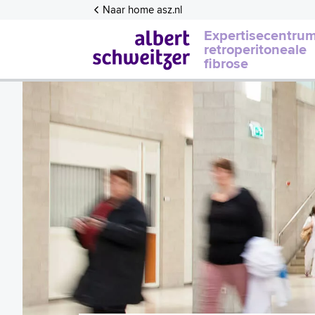
Naar home asz.nl
Expertisecentru
retroperitoneale
fibrose