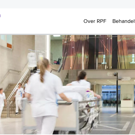
m
Over RPF
Behande