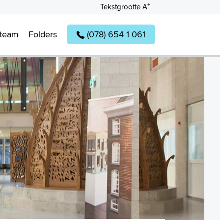
+
Tekstgrootte A
lteam
Folders
(078) 654 1 061