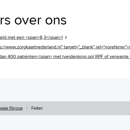
ers over ons
eld met een <span>8,3</span>!
s://www.zorgkaartnederland.nl" target="_blank" rel="noreferrer
dan 400 patiënten</span> met (verdenking op) RPF of verwante
eale fibrose
Feiten