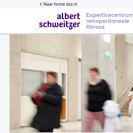
Naar home asz.nl
Expertisecentru
retroperitoneale
fibrose