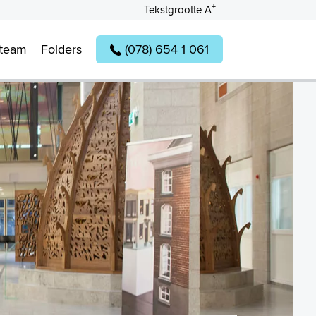
+
Tekstgrootte A
lteam
Folders
(078) 654 1 061