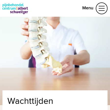
Menu
Aandoeningen
Behandelteam
Folders
Contact
(078) 654 22 19
Naar home asz.nl
MijnASz
Wachttijden