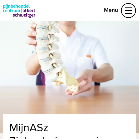
Menu
Aandoeningen
Behandelteam
Folders
Contact
(078) 654 22 19
Naar home asz.nl
MijnASz
MijnASz