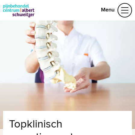
Menu
Aandoeningen
Behandelteam
Folders
Contact
(078) 654 22 19
Naar home asz.nl
MijnASz
Topklinisch