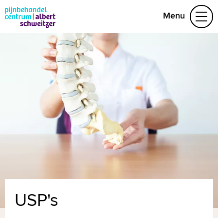
Menu
Aandoeningen
Behandelteam
Folders
Contact
(078) 654 22 19
Naar home asz.nl
MijnASz
USP's