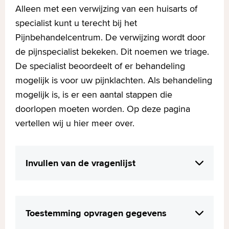
Alleen met een verwijzing van een huisarts of
specialist kunt u terecht bij het
Pijnbehandelcentrum. De verwijzing wordt door
de pijnspecialist bekeken. Dit noemen we triage.
De specialist beoordeelt of er behandeling
mogelijk is voor uw pijnklachten. Als behandeling
mogelijk is, is er een aantal stappen die
doorlopen moeten worden. Op deze pagina
vertellen wij u hier meer over.
Invullen van de vragenlijst
Voordat er een afspraak gemaakt kan
worden, is het belangrijk dat u een intake-
Toestemming opvragen gegevens
vragenlijst invult. U ontvangt een e-mail met