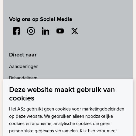
inloggen in
MijnASz.
Als het online invullen van de vragenlijst
Volg ons op Social Media
voor u niet mogelijk is, kunt u de vragen op
de polikliniek invullen. We willen u dan
vragen om zich 30 minuten voor uw eerste
afspraak bij de polikliniek te melden. Zo
Direct naar
heeft u nog voldoende tijd om de vragenlijst
Aandoeningen
in te vullen.
Behandelteam
Deze website maakt gebruik van
Contact
cookies
Folders
Het ASz gebruikt geen cookies voor marketingdoeleinden
MijnASz
op deze website. We gebruiken alleen noodzakelijke
cookies en anonieme, analytische cookies die geen
persoonlijke gegevens verzamelen. Klik hier voor meer