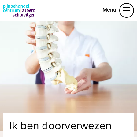
Menu
Aandoeningen
Behandelteam
Folders
Contact
(078) 654 22 19
Naar home asz.nl
MijnASz
Ik ben doorverwezen