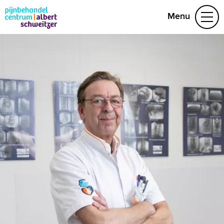
Menu
Aandoeningen
Behandelteam
Folders
Contact
(078) 654 22 19
Naar home asz.nl
MijnASz