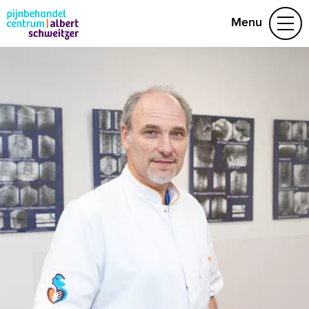
Menu
Aandoeningen
Behandelteam
Folders
Contact
(078) 654 22 19
Naar home asz.nl
MijnASz