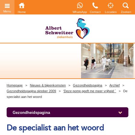
Menu
Home
WhatsApp
Contact
Locaties
Zoeken
Homepage
>
Nieuws & bijeenkomsten
>
Gezondheidspagina
>
Archief
>
Gezondheidspagina oktober 2009
>
‘Deze pomp geeft me meer vrijheid ´
>
De
specialist aan het woord
Gezondheidspagina
De specialist aan het woord