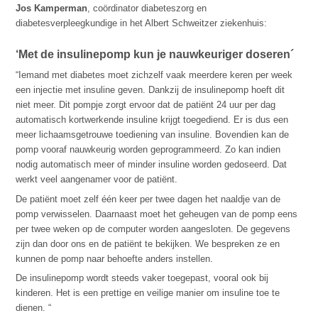
Jos Kamperman
, coördinator diabeteszorg en
diabetesverpleegkundige in het Albert Schweitzer ziekenhuis:
‘Met de insulinepomp kun je nauwkeuriger doseren´
“Iemand met diabetes moet zichzelf vaak meerdere keren per week
een injectie met insuline geven. Dankzij de insulinepomp hoeft dit
niet meer. Dit pompje zorgt ervoor dat de patiënt 24 uur per dag
automatisch kortwerkende insuline krijgt toegediend. Er is dus een
meer lichaamsgetrouwe toediening van insuline. Bovendien kan de
pomp vooraf nauwkeurig worden geprogrammeerd. Zo kan indien
nodig automatisch meer of minder insuline worden gedoseerd. Dat
werkt veel aangenamer voor de patiënt.
De patiënt moet zelf één keer per twee dagen het naaldje van de
pomp verwisselen. Daarnaast moet het geheugen van de pomp eens
per twee weken op de computer worden aangesloten. De gegevens
zijn dan door ons en de patiënt te bekijken. We bespreken ze en
kunnen de pomp naar behoefte anders instellen.
De insulinepomp wordt steeds vaker toegepast, vooral ook bij
kinderen. Het is een prettige en veilige manier om insuline toe te
dienen. “