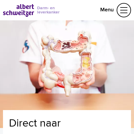
Darm- en
Menu
leverkanker
Ongerust
Doorverwezen
Darmkanker, wat nu?
Ondersteuning
Contact
Naar home asz.nl
Direct naar