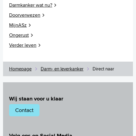
Darmkanker wat nu?
Doorverwezen
MijnASz
Ongerust
Verder leven
Homepage
Darm- en leverkanker
Direct naar
Wij staan voor u klaar
Contact
Volg ons op Social Media