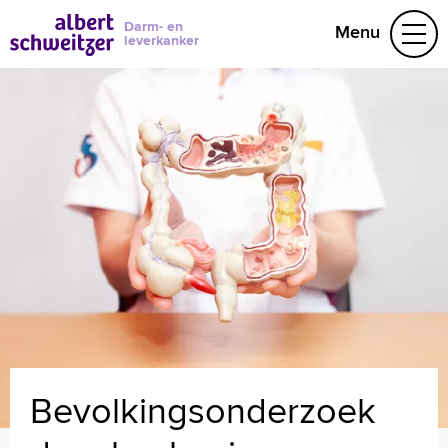
Darm- en
Menu
leverkanker
Ongerust
Doorverwezen
Darmkanker, wat nu?
Ondersteuning
Contact
Naar home asz.nl
Bevolkingsonderzoek