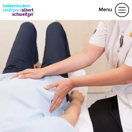
Menu
Aandoeningen
Behandelteam
Folders
Vragen
Afspraak maken
(078) 654 29 53
Naar home asz.nl
MijnASz