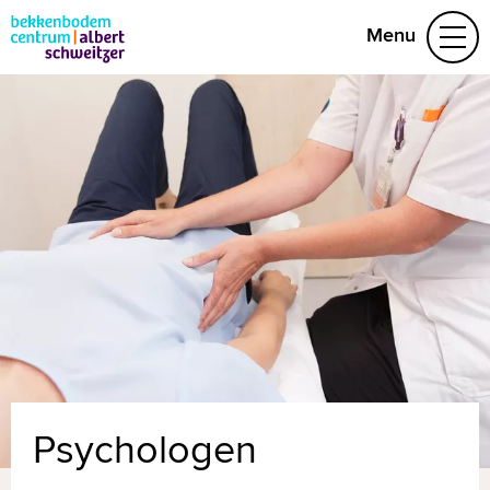
Menu
Aandoeningen
Behandelteam
Folders
Vragen
Afspraak maken
(078) 654 29 53
Naar home asz.nl
MijnASz
Psychologen