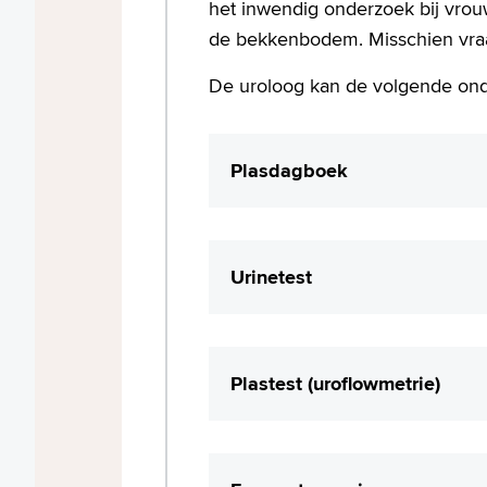
een diagnose en worden de b
het inwendig onderzoek bij vrou
de arts u doorverwijzen naar 
de bekkenbodem. Misschien vraag
De uroloog kan de volgende on
Plasdagboek
Bij de vragenlijst die u heeft
houden. Dit is een formulier w
Urinetest
wanneer u urine verliest. Het 
bijhoudt. De uroloog bespreek
Zo nodig onderzoeken we uw ur
Plastest (uroflowmetrie)
Bij deze test plast u op een s
urinestraal meten. Na het pl