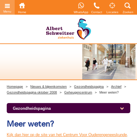
Menu
Home
WhatsApp
Contact
Locaties
Zoeken
Homepage
>
Nieuws & bijeenkomsten
>
Gezondheidspagina
>
Archief
>
Gezondheidspagina oktober 2008
>
Geheugencentrum
>
Meer weten?
Gezondheidspagina
Meer weten?
Kijk dan hier op de site van het Centrum Voor Ouderengeneeskunde
.