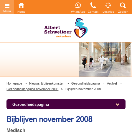
Menu
Home
WhatsApp
Contact
Locaties
Zoeken
Homepage
>
Nieuws & bijeenkomsten
>
Gezondheidspagina
>
Archief
>
Gezondheidspagina november 2008
>
Bijblijven november 2008
Gezondheidspagina
Bijblijven november 2008
Medisch