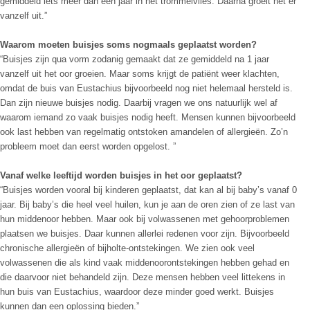
gemiddeld iets meer dan een jaar in het trommelvlies. Daarna groeit het er
vanzelf uit.”
Waarom moeten buisjes soms nogmaals geplaatst worden?
“Buisjes zijn qua vorm zodanig gemaakt dat ze gemiddeld na 1 jaar
vanzelf uit het oor groeien. Maar soms krijgt de patiënt weer klachten,
omdat de buis van Eustachius bijvoorbeeld nog niet helemaal hersteld is.
Dan zijn nieuwe buisjes nodig. Daarbij vragen we ons natuurlijk wel af
waarom iemand zo vaak buisjes nodig heeft. Mensen kunnen bijvoorbeeld
ook last hebben van regelmatig ontstoken amandelen of allergieën. Zo’n
probleem moet dan eerst worden opgelost. ”
Vanaf welke leeftijd worden buisjes in het oor geplaatst?
“Buisjes worden vooral bij kinderen geplaatst, dat kan al bij baby’s vanaf 0
jaar. Bij baby’s die heel veel huilen, kun je aan de oren zien of ze last van
hun middenoor hebben. Maar ook bij volwassenen met gehoorproblemen
plaatsen we buisjes. Daar kunnen allerlei redenen voor zijn. Bijvoorbeeld
chronische allergieën of bijholte-ontstekingen. We zien ook veel
volwassenen die als kind vaak middenoorontstekingen hebben gehad en
die daarvoor niet behandeld zijn. Deze mensen hebben veel littekens in
hun buis van Eustachius, waardoor deze minder goed werkt. Buisjes
kunnen dan een oplossing bieden.”