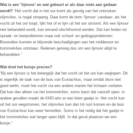
Wat is een ‘lijmoor’ en wat gebeurt er als daar niets aan gedaan
wordt?
“Het vocht dat in het oor komt als gevolg van het ontstoken
slijmvlies, is nogal stroperig. Daar komt de term ‘lijmoor’ vandaan: als het
vocht uit het oor loopt, lijkt het of er lijm uit het oor stroomt. Als een lijmoor
niet behandeld wordt, kan iemand slechthorend worden. Dat kan leiden tot
spraak- en leerproblemen maar ook school- en gedragsproblemen.
Bovendien kunnen er blijvende beschadigingen aan het middenoor en
trommelvlies ontstaan. Redenen genoeg dus om een lijmoor altijd te
behandelen.”
Wat doet het buisje precies?
“Bij een lijmoor is het belangrijk dat het vocht uit het oor kan weglopen. Dit
is eigenlijk de taak van de buis van Eustachius, maar omdat deze niet
goed werkt, moet het vocht via een andere manier het lichaam verlaten.
Dat kan dan alleen via het trommelvlies: soms barst dat vanzelf open, in
andere gevallen maakt de KNO-arts er een klein gaatje in. Het vocht kan
uit het oor wegstromen, het slijmvlies kan dan tot rust komen en de buis
van Eustachius kan weer herstellen. Soms is het nodig dat het gaatje in
het trommelvlies wat langer open blijft. In dat geval plaatsen we een
buisje.“