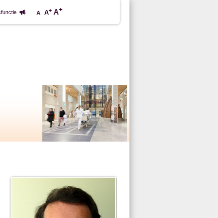
+
+
A
A
functie
A