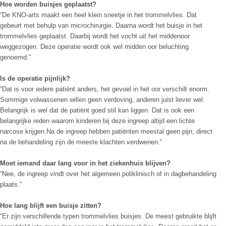
Hoe worden buisjes geplaatst?
“De KNO-arts maakt een heel klein sneetje in het trommelvlies. Dat
gebeurt met behulp van microchirurgie. Daarna wordt het buisje in het
trommelvlies geplaatst. Daarbij wordt het vocht uit het middenoor
weggezogen. Deze operatie wordt ook wel midden oor beluchting
genoemd.”
Is de operatie pijnlijk?
“Dat is voor iedere patiënt anders, het gevoel in het oor verschilt enorm.
Sommige volwassenen willen geen verdoving, anderen juist liever wel.
Belangrijk is wel dat de patiënt goed stil kan liggen. Dat is ook een
belangrijke reden waarom kinderen bij deze ingreep altijd een lichte
narcose krijgen.Na de ingreep hebben patiënten meestal geen pijn, direct
na de behandeling zijn de meeste klachten verdwenen.“
Moet iemand daar lang voor in het ziekenhuis blijven?
“Nee, de ingreep vindt over het algemeen poliklinisch of in dagbehandeling
plaats.”
Hoe lang blijft een buisje zitten?
“Er zijn verschillende typen trommelvlies buisjes. De meest gebruikte blijft