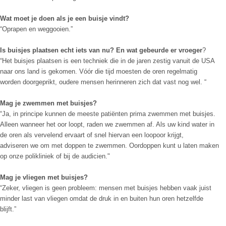
Wat moet je doen als je een buisje vindt?
“Oprapen en weggooien.”
Is buisjes plaatsen echt iets van nu? En wat gebeurde er vroeger
?
“Het buisjes plaatsen is een techniek die in de jaren zestig vanuit de USA
naar ons land is gekomen. Vóór die tijd moesten de oren regelmatig
worden doorgeprikt, oudere mensen herinneren zich dat vast nog wel. “
Mag je zwemmen met buisjes?
“Ja, in principe kunnen de meeste patiënten prima zwemmen met buisjes.
Alleen wanneer het oor loopt, raden we zwemmen af. Als uw kind water in
de oren als vervelend ervaart of snel hiervan een loopoor krijgt,
adviseren we om met doppen te zwemmen. Oordoppen kunt u laten maken
op onze polikliniek of bij de audicien."
Mag je vliegen met buisjes?
“Zeker, vliegen is geen probleem: mensen met buisjes hebben vaak juist
minder last van vliegen omdat de druk in en buiten hun oren hetzelfde
blijft.”