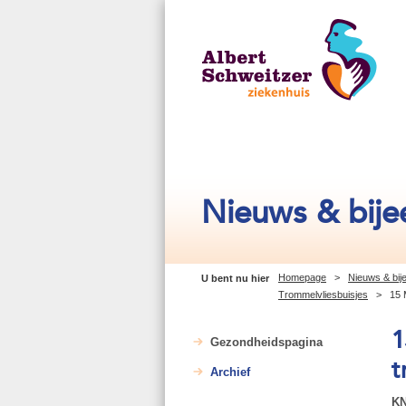
Nieuws & bij
Homepage
>
Nieuws & bi
U bent nu hier
Trommelvliesbuisjes
>
15 
1
Gezondheidspagina
t
Archief
KN