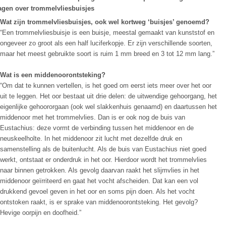
agen over trommelvliesbuisjes
Wat zijn trommelvliesbuisjes, ook wel kortweg ‘buisjes’ genoemd?
“Een trommelvliesbuisje is een buisje, meestal gemaakt van kunststof en
ongeveer zo groot als een half luciferkopje. Er zijn verschillende soorten,
maar het meest gebruikte soort is ruim 1 mm breed en 3 tot 12 mm lang.”
Wat is een middenoorontsteking?
“Om dat te kunnen vertellen, is het goed om eerst iets meer over het oor
uit te leggen. Het oor bestaat uit drie delen: de uitwendige gehoorgang, het
eigenlijke gehoororgaan (ook wel slakkenhuis genaamd) en daartussen het
middenoor met het trommelvlies. Dan is er ook nog de buis van
Eustachius: deze vormt de verbinding tussen het middenoor en de
neuskeelholte. In het middenoor zit lucht met dezelfde druk en
samenstelling als de buitenlucht. Als de buis van Eustachius niet goed
werkt, ontstaat er onderdruk in het oor. Hierdoor wordt het trommelvlies
naar binnen getrokken. Als gevolg daarvan raakt het slijmvlies in het
middenoor geïrriteerd en gaat het vocht afscheiden. Dat kan een vol
drukkend gevoel geven in het oor en soms pijn doen. Als het vocht
ontstoken raakt, is er sprake van middenoorontsteking. Het gevolg?
Hevige oorpijn en doofheid.”