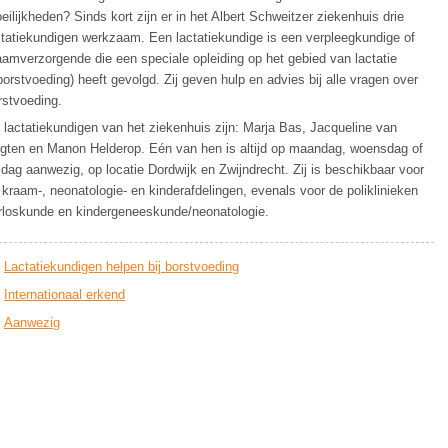
eilijkheden? Sinds kort zijn er in het Albert Schweitzer ziekenhuis drie
ctatiekundigen werkzaam. Een lactatiekundige is een verpleegkundige of
aamverzorgende die een speciale opleiding op het gebied van lactatie
borstvoeding) heeft gevolgd. Zij geven hulp en advies bij alle vragen over
rstvoeding.
 lactatiekundigen van het ziekenhuis zijn: Marja Bas, Jacqueline van
gten en Manon Helderop. Eén van hen is altijd op maandag, woensdag of
ijdag aanwezig, op locatie Dordwijk en Zwijndrecht. Zij is beschikbaar voor
 kraam-, neonatologie- en kinderafdelingen, evenals voor de poliklinieken
rloskunde en kindergeneeskunde/neonatologie.
Lactatiekundigen helpen bij borstvoeding
Internationaal erkend
Aanwezig