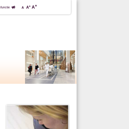
+
+
A
A
functie
A