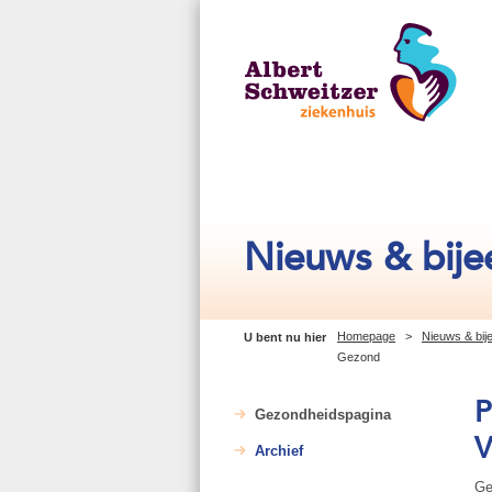
Nieuws & bij
Homepage
>
Nieuws & bi
U bent nu hier
Gezond
P
Gezondheidspagina
V
Archief
Ge