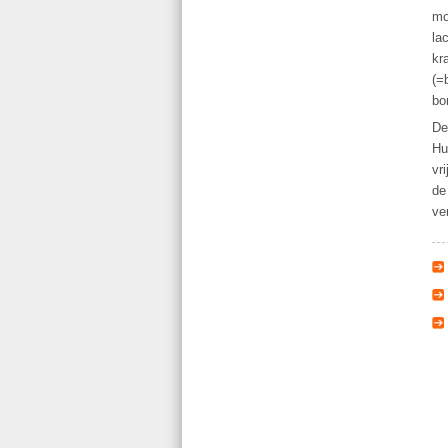
mo
la
kr
(=
bo
De
Hu
vr
de
ve