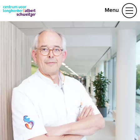
Menu
Behandelteam
Behandelingen
Folders
Video's
Research
(078) 652 33 28
Naar home asz.nl
MijnASz