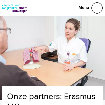
Menu
Behandelteam
Behandelingen
Folders
Video's
Research
(078) 652 33 28
Naar home asz.nl
MijnASz
Onze partners: Erasmus