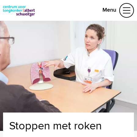
Menu
Behandelteam
Behandelingen
Folders
Video's
Research
(078) 652 33 28
Naar home asz.nl
MijnASz
Stoppen met roken