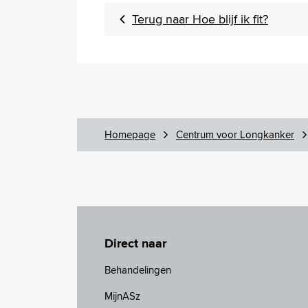
Terug naar Hoe blijf ik fit?
Homepage
Centrum voor Longkanker
Direct naar
Behandelingen
MijnASz