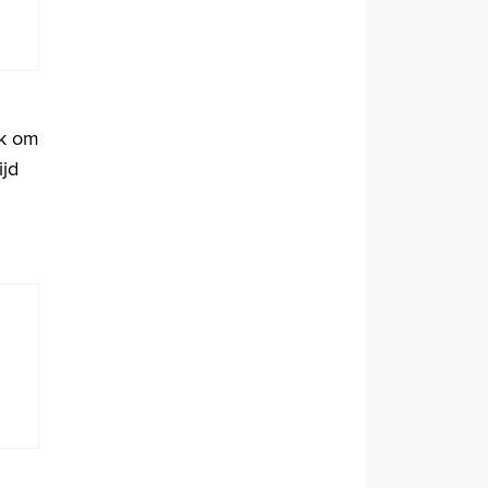
ek om
ijd