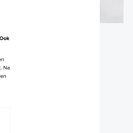
 Ook
en
t. Na
ven