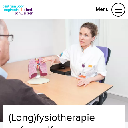
Menu
Behandelteam
Behandelingen
Folders
Video's
Research
(078) 652 33 28
Naar home asz.nl
MijnASz
(Long)fysiotherapie