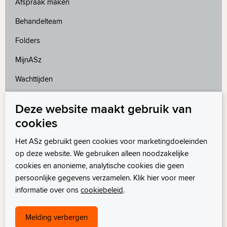
Afspraak maken
Behandelteam
Folders
MijnASz
Wachttijden
Deze website maakt gebruik van
Meer weten?
cookies
Wetenschappelijk onderzoek
Het ASz gebruikt geen cookies voor marketingdoeleinden
op deze website. We gebruiken alleen noodzakelijke
cookies en anonieme, analytische cookies die geen
persoonlijke gegevens verzamelen. Klik hier voor meer
informatie over ons
cookiebeleid
.
Melding verbergen