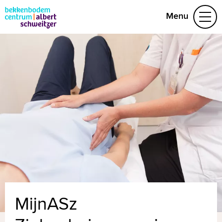
Menu
Aandoeningen
Behandelteam
Folders
Vragen
Afspraak maken
(078) 654 29 53
Naar home asz.nl
MijnASz
MijnASz