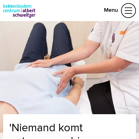
Menu
Aandoeningen
Behandelteam
Folders
Vragen
Afspraak maken
(078) 654 29 53
Naar home asz.nl
MijnASz
'Niemand komt