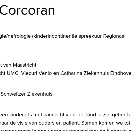
 Corcoran
ie/nefrologie (kinderincontinentie spreekuur Regionaal
t van Maastricht
richt UMC, Viecuri Venlo en Catharina Ziekenhuis Eindhov
t Schweitzer Ziekenhuis
en kinderarts met aandacht voor het kind in zijn geheel 
 naar de visie van ouders en patiënt. Samen komen we tot
investeer graag in een vertrouwensband met de kinderen 