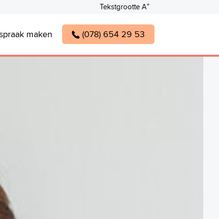
+
Tekstgrootte A
spraak maken
(078) 654 29 53