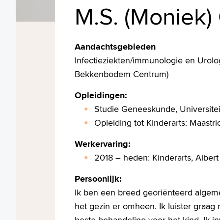
M.S. (Moniek)
Aandachtsgebieden
Infectieziekten/immunologie en Urolog
Bekkenbodem Centrum)
Opleidingen
:
Studie Geneeskunde, Universitei
Opleiding tot Kinderarts: Maast
Werkervaring:
2018 – heden: Kinderarts, Alber
Persoonlijk:
Ik ben een breed georiënteerd algeme
het gezin er omheen. Ik luister graag
beste behandeling voor het kind. Ik 