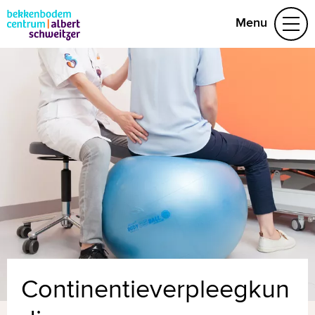
Menu
Aandoeningen
Behandelteam
Folders
Vragen
Afspraak maken
(078) 654 29 53
Naar home asz.nl
MijnASz
Continentieverpleegkun