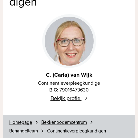
digen
C. (Carla) van Wijk
Continentie­verpleegkundige
BIG:
79016473630
Bekijk profiel
Homepage
Bekkenbodemcentrum
Behandelteam
Continentieverpleegkundigen