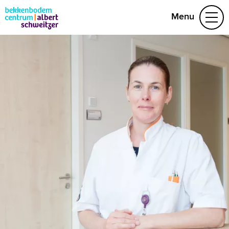
Menu
Aandoeningen
Behandelteam
Folders
Vragen
Afspraak maken
(078) 654 29 53
Naar home asz.nl
MijnASz