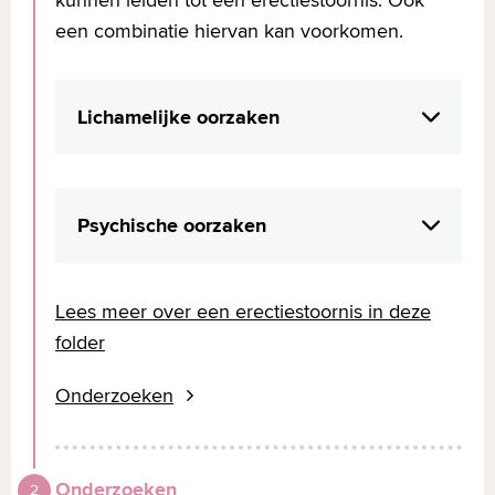
een combinatie hiervan kan voorkomen.
Lichamelijke oorzaken
Hart- en vaatziekten: mannen die
bekend zijn met hart- en vaatziekten
Psychische oorzaken
hebben een grote kans op een
erectiestoornis door aderverkalking.
Vaak is er bij erectieproblemen sprake
Hierbij slibben de aanvoerende
van een psychische oorzaak. Zorgen,
Lees meer over een erectiestoornis in deze
bloedvaten naar de penis dicht.
stress of gewoon een druk leven kunnen
folder
Verandering in de doorbloeding van
een grote invloed hebben op de erectie
de penis kan er toe leiden dat de
Onderzoeken
of het in stand houden hiervan. Als het
stijfheid van de penis afneemt.
een keer niet gelukt is, kan het zijn dat de
Erectiestoornissen kunnen ook de
volgende keer alle aandacht is gericht op
voorbode zijn van hart- en
Onderzoeken
de erectie in plaats van het genot.