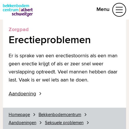
Menu
Zorgpad
Aandoeningen
Erectieproblemen
Behandelteam
Folders
Vragen
Er is sprake van een erectiestoornis als een man
Afspraak maken
geen erectie krijgt of als er zeer snel weer
verslapping optreedt. Veel mannen hebben daar
(078) 654 29 53
last. Vaak is er wel iets aan te doen.
Aandoening
Naar home asz.nl
MijnASz
Homepage
Bekkenbodemcentrum
Aandoeningen
Seksuele problemen