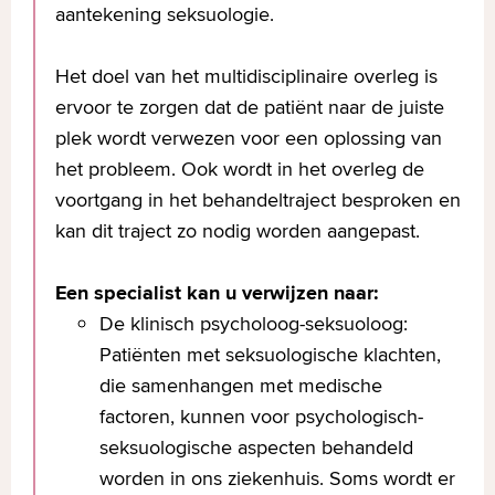
aantekening seksuologie.
Afwijkende anatomie: een
afwijkende anatomie van de penis
Het doel van het multidisciplinaire overleg is
kan zijn een vernauwde voorhuid of
ervoor te zorgen dat de patiënt naar de juiste
een onnatuurlijke kromming van de
plek wordt verwezen voor een oplossing van
penis. Dit kan de gemeenschap
het probleem. Ook wordt in het overleg de
pijnlijk en onplezierig maken.
voortgang in het behandeltraject besproken en
Hormoonafwijkingen: ook
kan dit traject zo nodig worden aangepast.
hormonale problemen kunnen een
verminderde zin in seks
Een specialist kan u verwijzen naar:
veroorzaken. Hormonale afwijkingen
De klinisch psycholoog-seksuoloog:
kunnen aangeboren zijn of op
Patiënten met seksuologische klachten,
gevorderde leeftijd ontstaan.
die samenhangen met medische
factoren, kunnen voor psychologisch-
seksuologische aspecten behandeld
worden in ons ziekenhuis. Soms wordt er