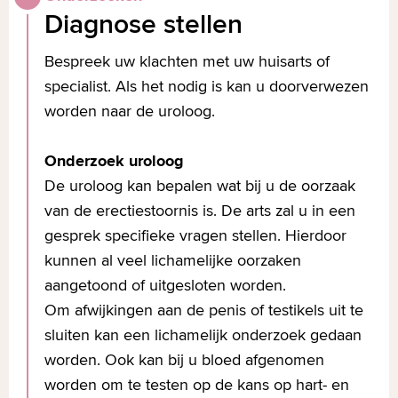
vaatproblemen. Bij klachten op dit
Diagnose stellen
Hierdoor is er onvoldoende opwinding,
gebied (onder meer kortademigheid,
zodat de erectie snel verdwijnt of
Bespreek uw klachten met uw huisarts of
pijn op de borst, achteruitgaande
helemaal niet op gang komt.
specialist. Als het nodig is kan u doorverwezen
conditie) is het belangrijk dat u dit op
worden naar de uroloog.
korte termijn bespreekt met uw
Mannen kunnen zo in een negatieve
huisarts. Ook is het aan te raden uw
spiraal terechtkomen en faalangst
Onderzoek uroloog
bloeddruk en cholesterol te laten
ontwikkelen. Ook een emotioneel trauma,
De uroloog kan bepalen wat bij u de oorzaak
controleren via de huisarts.
depressiviteit en relatieproblemen
van de erectiestoornis is. De arts zal u in een
Diabetes mellitus (suikerziekte):
kunnen factoren voor erectieproblemen
gesprek specifieke vragen stellen. Hierdoor
langer bestaande suikerziekte heeft
zijn.
kunnen al veel lichamelijke oorzaken
op termijn een slechte invloed op de
aangetoond of uitgesloten worden.
zenuwen en bloedvaten. Hierdoor
Om afwijkingen aan de penis of testikels uit te
kan het gevoel in de penis afnemen
sluiten kan een lichamelijk onderzoek gedaan
waardoor er een erectiestoornis kan
worden. Ook kan bij u bloed afgenomen
ontstaan.
worden om te testen op de kans op hart- en
Alcohol, roken en drugs en