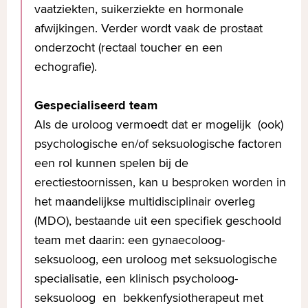
vaatziekten, suikerziekte en hormonale
medicijnen: genotsmiddelen kunnen
afwijkingen. Verder wordt vaak de prostaat
een negatieve invloed op de erectie
onderzocht (rectaal toucher en een
hebben. Tevens is het bekend dat
echografie).
bepaalde medicijnen slecht voor de
erectie zijn, zoals bètablokkers,
Gespecialiseerd team
antidepressiva en middelen voor
Als de uroloog vermoedt dat er mogelijk (ook)
prostaatverkleining.
psychologische en/of seksuologische factoren
Neurologische oorzaken:
een rol kunnen spelen bij de
voorbeelden van neurologische
erectiestoornissen, kan u besproken worden in
oorzaken die erectiestoornissen
het maandelijkse multidisciplinair overleg
kunnen veroorzaken zijn multiple
(MDO), bestaande uit een specifiek geschoold
sclerose en een dwarslaesie.
team met daarin: een gynaecoloog-
Operatie of bestraling: na een
seksuoloog, een uroloog met seksuologische
operatie of bestraling in verband met
specialisatie, een klinisch psycholoog-
darm- of prostaatkanker, komen er
seksuoloog en bekkenfysiotherapeut met
meer erectiestoornissen voor.