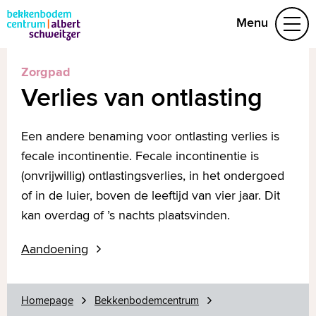
Menu
Zorgpad
Aandoeningen
Verlies van ontlasting
Behandelteam
Folders
Vragen
Een andere benaming voor ontlasting verlies is
Afspraak maken
fecale incontinentie. Fecale incontinentie is
(onvrijwillig) ontlastingsverlies, in het ondergoed
(078) 654 29 53
of in de luier, boven de leeftijd van vier jaar. Dit
kan overdag of ’s nachts plaatsvinden.
Naar home asz.nl
Aandoening
MijnASz
Homepage
Bekkenbodemcentrum