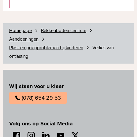
naar huis. De oefeningen moeten met
Soms kan het nodig zijn om gebruik te
regelmaat herhaald worden om een zo
maken van hulpmiddelen. De
goed mogelijk resultaat te behalen. De
kindercontinentieverpleegkundige kan u
Homepage
therapie vraagt dus inzet van u en uw
Bekkenbodemcentrum
hierover informeren en adviseren.
Aandoeningen
kind. Kinderbekkenfysiotherapie wordt
Plas- en poepproblemen bij kinderen
vanuit de basisverzekering tot 18 jaar
Verlies van
ontlasting
volledig vergoed.
Wij staan voor u klaar
(078) 654 29 53
Volg ons op Social Media