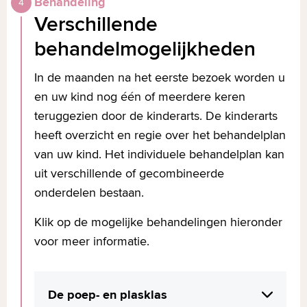
Behandeling
belangrijke rol bij het plassen en poepen.
Verschillende
behandelmogelijkheden
Normaal gesproken zijn deze spieren
ontspannen. Zij moeten kunnen
In de maanden na het eerste bezoek worden u
aanspannen wanneer er plas of poep
en uw kind nog één of meerdere keren
opgehouden moet worden en weer
teruggezien door de kinderarts. De kinderarts
volledig kunnen ontspannen wanneer er
heeft overzicht en regie over het behandelplan
geplast en gepoept wordt. Bij kinderen
van uw kind. Het individuele behandelplan kan
met plas- en poepproblemen werken de
uit verschillende of gecombineerde
bekkenbodemspieren vaak te hard en
onderdelen bestaan.
zullen ze vooral moeten leren deze te
ontspannen. Of de spieren werken niet
Klik op de mogelijke behandelingen hieronder
op het juiste moment.
voor meer informatie.
Onderzoek
De kinderbekkenfysiotherapeut
De poep- en plasklas
onderzoekt de bekkenbodem, na