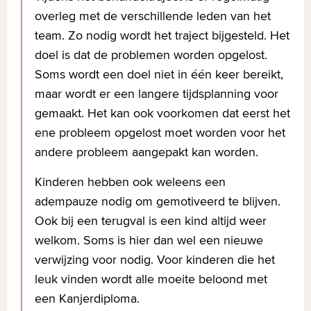
krijgen en te houden. Dat is wel nodig bij
Aanleren van juist toiletgedrag,-ritme
ook van elkaar. Een enkele keer wordt de
overleg met de verschillende leden van het
het oplossen van poep- en
of -houding.
poep- en plasklas ook weleens
team. Zo nodig wordt het traject bijgesteld. Het
plasproblemen. Begrijpen waarom iets
Algemene adviezen over drinken en
individueel gegeven. Om alle informatie
doel is dat de problemen worden opgelost.
moet en hoe is vaak al een goede stap in
eten.
goed te kunnen onthouden, ontvangen
Soms wordt een doel niet in één keer bereikt,
de richting. Vaak gaan de adviezen over
Oefentherapie, onderdelen kunnen
de kinderen na de plasklas
dit
maar wordt er een langere tijdsplanning voor
heel gewone dingen, die het probleem
zijn: verbetering van plas- en
boekje
waarin alles nog een keer op een
gemaakt. Het kan ook voorkomen dat eerst het
op kunnen lossen.
ontlastingstechniek, ontspannen en
kindvriendelijke manier aan de orde
ene probleem opgelost moet worden voor het
bewustzijn en juist gebruik van de
komt. De ervaring leert dat dit een
De kindercontinentieverpleegkundige
andere probleem aangepakt kan worden.
bekkenbodemspieren.
positief effect heeft op het leerproces en
zoekt naar een positieve manier om uw
Wij kunnen daarbij indien nodig
Kinderen hebben ook weleens een
de oplossing van het probleem.
kind op een passende manier te coachen.
gebruik maken van uroflow toilet,
adempauze nodig om gemotiveerd te blijven.
Vaak lost uw kind op deze manier zelf het
bladderscan ter controle van de
Ook bij een terugval is een kind altijd weer
probleem op, met een beetje hulp! De
blaaslediging, myofeedback
welkom. Soms is hier dan wel een nieuwe
kindercontinentieverpleegkundige is
apparatuur en TENS thuis
verwijzing voor nodig. Voor kinderen die het
creatief in het coachen en staat altijd
apparatuur.
leuk vinden wordt alle moeite beloond met
open voor uw inbreng als ouder of
een Kanjerdiploma.
verzorger.
Uw kind krijgt veelal oefeningen mee