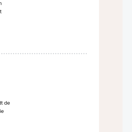
n
t
d
dt de
ie