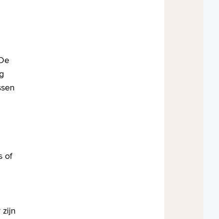
 De
g
ssen
s of
 zijn