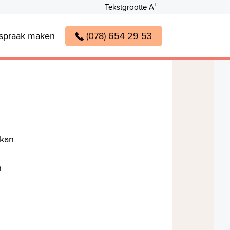
+
Tekstgrootte A
spraak maken
(078) 654 29 53
 kan
n