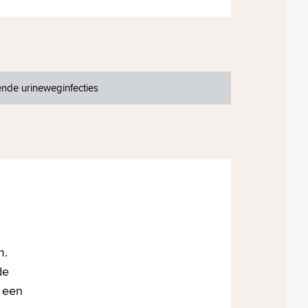
nde urineweginfecties
m.
de
d een