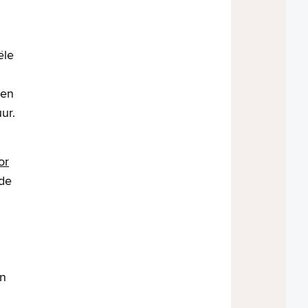
ële
ren
uur.
or
 de
an