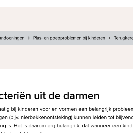
andoeningen
Plas- en poepproblemen bij kinderen
Terugkere
cteriën uit de darmen
tig bij kinderen voor en vormen een belangrijk problee
en (bijv. nierbekkenontsteking) kunnen leiden tot blijven
jong is. Het is daarom erg belangrijk, dat wanneer een kin