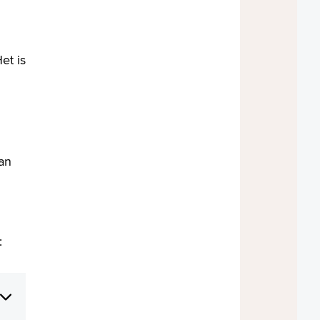
et is
an
: