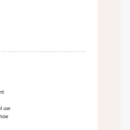
nt
el uw
 hoe